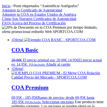
Inicio
/ Posts etiquetados “Autentificar Autógrafos”
Adquiere tu Certificado de Autenticidad
Adquiere tu COA en Estados Unidos de América
Cómo Son Nuestros Certificados de Autenticidad
FAQs Acerca del Proceso de Certificación
¡Oferta!
COA Basic
20,00
€
El precio original era: 20,00€.
14,95
€
El precio actual
es: 14,95€.
Añadir al carrito
IVA Incluido
¡Oferta!
COA Premium
69,95
€
-
185,95
€
Rango de precios: desde 69,95€ hasta
185,95€
Seleccionar opciones
Este producto tiene
IVA Incluido
múltiples variantes. Las opciones se pueden elegir en la