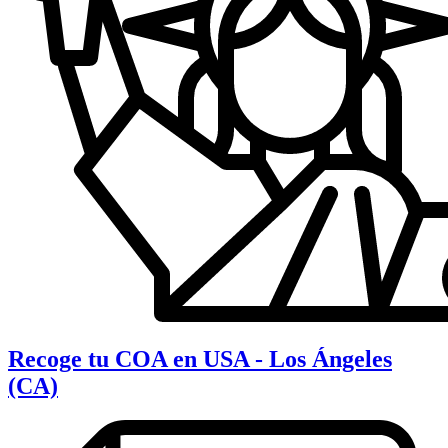
Recoge tu COA en USA - Los Ángeles
(CA)