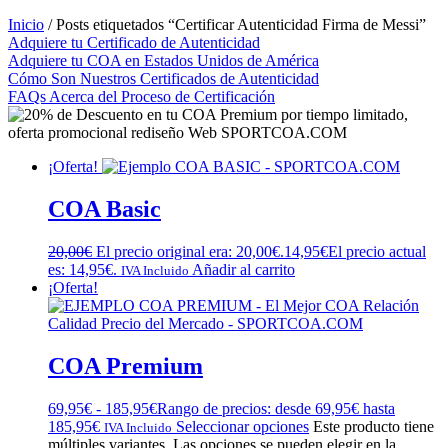
Inicio
/ Posts etiquetados “Certificar Autenticidad Firma de Messi”
Adquiere tu Certificado de Autenticidad
Adquiere tu COA en Estados Unidos de América
Cómo Son Nuestros Certificados de Autenticidad
FAQs Acerca del Proceso de Certificación
¡Oferta!
COA Basic
20,00
€
El precio original era: 20,00€.
14,95
€
El precio actual
es: 14,95€.
Añadir al carrito
IVA Incluido
¡Oferta!
COA Premium
69,95
€
-
185,95
€
Rango de precios: desde 69,95€ hasta
185,95€
Seleccionar opciones
Este producto tiene
IVA Incluido
múltiples variantes. Las opciones se pueden elegir en la