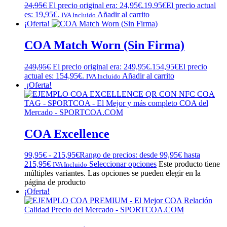
24,95
€
El precio original era: 24,95€.
19,95
€
El precio actual
es: 19,95€.
Añadir al carrito
IVA Incluido
¡Oferta!
COA Match Worn (Sin Firma)
249,95
€
El precio original era: 249,95€.
154,95
€
El precio
actual es: 154,95€.
Añadir al carrito
IVA Incluido
¡Oferta!
COA Excellence
99,95
€
-
215,95
€
Rango de precios: desde 99,95€ hasta
215,95€
Seleccionar opciones
Este producto tiene
IVA Incluido
múltiples variantes. Las opciones se pueden elegir en la
página de producto
¡Oferta!