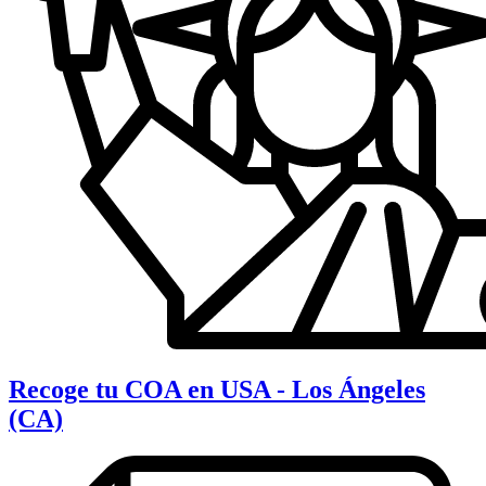
Recoge tu COA en USA - Los Ángeles
(CA)