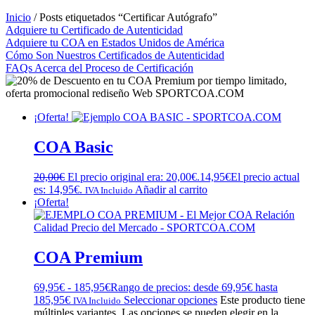
Inicio
/ Posts etiquetados “Certificar Autógrafo”
Adquiere tu Certificado de Autenticidad
Adquiere tu COA en Estados Unidos de América
Cómo Son Nuestros Certificados de Autenticidad
FAQs Acerca del Proceso de Certificación
¡Oferta!
COA Basic
20,00
€
El precio original era: 20,00€.
14,95
€
El precio actual
es: 14,95€.
Añadir al carrito
IVA Incluido
¡Oferta!
COA Premium
69,95
€
-
185,95
€
Rango de precios: desde 69,95€ hasta
185,95€
Seleccionar opciones
Este producto tiene
IVA Incluido
múltiples variantes. Las opciones se pueden elegir en la