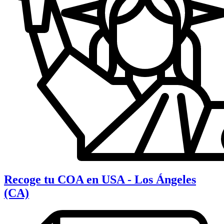
Recoge tu COA en USA - Los Ángeles
(CA)