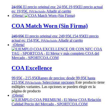
24,95
€
El precio original era: 24,95€.
19,95
€
El precio actual
es: 19,95€.
Añadir al carrito
IVA Incluido
¡Oferta!
COA Match Worn (Sin Firma)
249,95
€
El precio original era: 249,95€.
154,95
€
El precio
actual es: 154,95€.
Añadir al carrito
IVA Incluido
¡Oferta!
COA Excellence
99,95
€
-
215,95
€
Rango de precios: desde 99,95€ hasta
215,95€
Seleccionar opciones
Este producto tiene
IVA Incluido
múltiples variantes. Las opciones se pueden elegir en la
página de producto
¡Oferta!